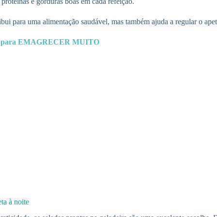
proteínas e gorduras boas em cada refeição.
ribui para uma alimentação saudável, mas também ajuda a regular o apeti
HÃ para EMAGRECER MUITO
ta à noite