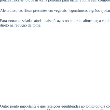
poucas calorias, o que as torna perfeitas para saciar a fome sem compr
Além disso, as fibras presentes em vegetais, leguminosas e grãos ajudam
Para tornar as saladas ainda mais eficazes no controle alimentar, a c
direto na redução da fome.
Outro ponto importante é que refeições equilibradas ao longo do dia c