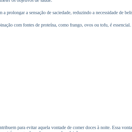
ometer os objetivos de saúde.
 a prolongar a sensação de saciedade, reduzindo a necessidade de belisc
ombinação com fontes de proteína, como frango, ovos ou tofu, é essenci
ontribuem para evitar aquela vontade de comer doces à noite. Essa vont