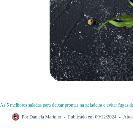
As 5 melhores saladas para deixar prontas na geladeira e evitar fugas da
Por
Daniela Marinho
Publicado em
09/12/2024
Atua