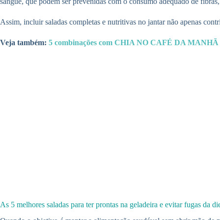
sangue, que podem ser prevenidas com o consumo adequado de fibras, 
Assim, incluir saladas completas e nutritivas no jantar não apenas cont
Veja também:
5 combinações com CHIA NO CAFÉ DA MAN
As 5 melhores saladas para ter prontas na geladeira e evitar fugas da die