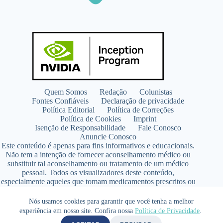
Quem Somos
Redação
Colunistas
Fontes Confiáveis
Declaração de privacidade
Política Editorial
Política de Correções
Política de Cookies
Imprint
Isenção de Responsabilidade
Fale Conosco
Anuncie Conosco
Este conteúdo é apenas para fins informativos e educacionais.
Não tem a intenção de fornecer aconselhamento médico ou
substituir tal aconselhamento ou tratamento de um médico
pessoal. Todos os visualizadores deste conteúdo,
especialmente aqueles que tomam medicamentos prescritos ou
de venda livre, devem consultar seus médicos antes de iniciar
qualquer programa de nutrição, suplementação ou estilo de
Nós usamos cookies para garantir que você tenha a melhor
vida.
experiência em nosso site. Confira nossa
Política de Privacidade
.
Copyright © 2026 - SaúdeLAB.com pertence ao grupo