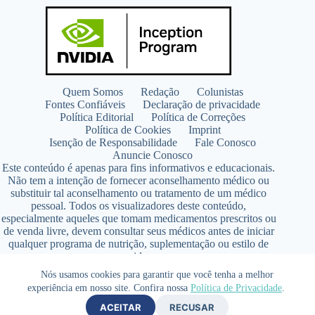
Quem Somos
Redação
Colunistas
Fontes Confiáveis
Declaração de privacidade
Política Editorial
Política de Correções
Política de Cookies
Imprint
Isenção de Responsabilidade
Fale Conosco
Anuncie Conosco
Este conteúdo é apenas para fins informativos e educacionais.
Não tem a intenção de fornecer aconselhamento médico ou
substituir tal aconselhamento ou tratamento de um médico
pessoal. Todos os visualizadores deste conteúdo,
especialmente aqueles que tomam medicamentos prescritos ou
de venda livre, devem consultar seus médicos antes de iniciar
qualquer programa de nutrição, suplementação ou estilo de
vida.
Copyright © 2026 - SaúdeLAB.com pertence ao grupo
Nós usamos cookies para garantir que você tenha a melhor
VKCF Soluções Digitais Ltda - CNPJ n° 43.726.917/0001-80
experiência em nosso site. Confira nossa
Política de Privacidade
.
- Contato +55 (65) 99813- 4203 - Responsável Técnica:
ACEITAR
RECUSAR
Farmacêutica Elizandra Civalsci Costa - CRF MT n° 3490