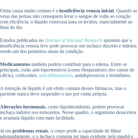
Outra causa muito comum é a
insuficiência venosa inicial
. Quando as
veias das pernas não conseguem levar o sangue de volta ao coração
com eficiência, o líquido extravasa para os tecidos, especialmente ao
final do dia.
Estudos publicados no
Journal of Vascular Research
apontam que a
insuficiência venosa leve pode provocar um inchaço discreto e indolor,
sendo um dos primeiros sinais da condição.
Medicamentos
também podem contribuir para o edema. Entre os
principais, estão anti-hipertensivos (como bloqueadores dos canais de
cálcio), corticoides,
anti-inflamatórios
, antidepressivos e hormônios.
A retenção de líquido é um efeito comum desses fármacos, mas o
paciente nunca deve suspender o uso por conta própria.
Alterações hormonais
, como hipotireoidismo, podem provocar
inchaço indolor nos tornozelos. Nesse quadro, o organismo desacelera
e acumula líquido com mais facilidade.
Já em
problemas renais
, o corpo perde a capacidade de filtrar
adequadamente, e o inchaço costuma ser mais evidente pela manhã e