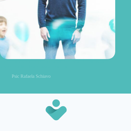
Psicóloga responde: por que a saúde mental do pai passa
despercebida? Veja 8 sinais de alerta
Psic Rafaela Schiavo