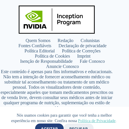
Quem Somos
Redação
Colunistas
Fontes Confiáveis
Declaração de privacidade
Política Editorial
Política de Correções
Política de Cookies
Imprint
Isenção de Responsabilidade
Fale Conosco
Anuncie Conosco
Este conteúdo é apenas para fins informativos e educacionais.
Não tem a intenção de fornecer aconselhamento médico ou
substituir tal aconselhamento ou tratamento de um médico
pessoal. Todos os visualizadores deste conteúdo,
especialmente aqueles que tomam medicamentos prescritos ou
de venda livre, devem consultar seus médicos antes de iniciar
qualquer programa de nutrição, suplementação ou estilo de
vida.
Copyright © 2026 - SaúdeLAB.com pertence ao grupo
Nós usamos cookies para garantir que você tenha a melhor
VKCF Soluções Digitais Ltda - CNPJ n° 43.726.917/0001-80
experiência em nosso site. Confira nossa
Política de Privacidade
.
- Contato +55 (65) 99813- 4203 - Responsável Técnica:
ACEITAR
RECUSAR