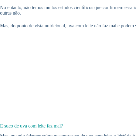
No entanto, não temos muitos estudos científicos que confirmem essa i
outras não.
Mas, do ponto de vista nutricional, uva com leite não faz mal e podem
E suco de uva com leite faz mal?
Mas, quando falamos sobre misturar suco de uva com leite, a história 