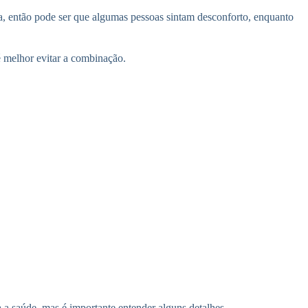
oa, então pode ser que algumas pessoas sintam desconforto, enquanto
é melhor evitar a combinação.
 a saúde, mas é importante entender alguns detalhes.