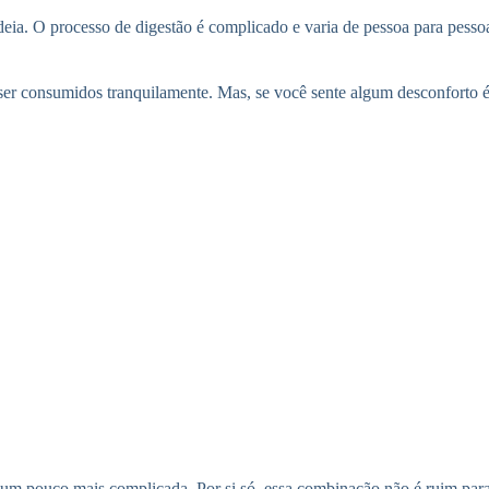
deia. O processo de digestão é complicado e varia de pessoa para pess
 ser consumidos tranquilamente. Mas, se você sente algum desconforto 
é um pouco mais complicada. Por si só, essa combinação não é ruim para