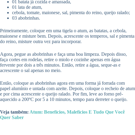
01 batata já cozida e amassada,
01 lata de atum,
cebola, tomate, maionese, sal, pimenta do reino, queijo ralado;
03 abobrinhas.
Primeiramente, coloque em uma tigela o atum, as batatas, a cebola,
maionese e misture bem. Depois, acrescente os temperos, sal e pimenta
do reino, misture outra vez para incorporar.
Agora, pegue as abobrinhas e faça uma boa limpeza. Depois disso,
faça cortes em rodelas, retire o miolo e cozinhe apenas em água
fervente por dois a três minutos. Então, retire a água, seque-as e
acrescente o sal apenas no meio.
Então, coloque as abobrinhas agora em uma forma já forrada com
papel alumínio e untada com azeite. Depois, coloque o recheio de atum
e por cima acrescente o queijo ralado. Por fim, leve ao forno pré-
aquecido a 200ºC por 5 a 10 minutos, tempo para derreter o queijo.
Veja também:
Atum: Benefícios, Malefícios E Tudo Que Você
Quer Saber