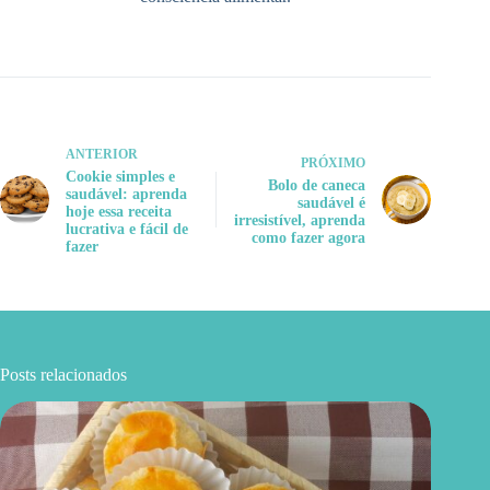
ANTERIOR
PRÓXIMO
Cookie simples e
Bolo de caneca
saudável: aprenda
saudável é
hoje essa receita
irresistível, aprenda
lucrativa e fácil de
como fazer agora
fazer
Posts relacionados