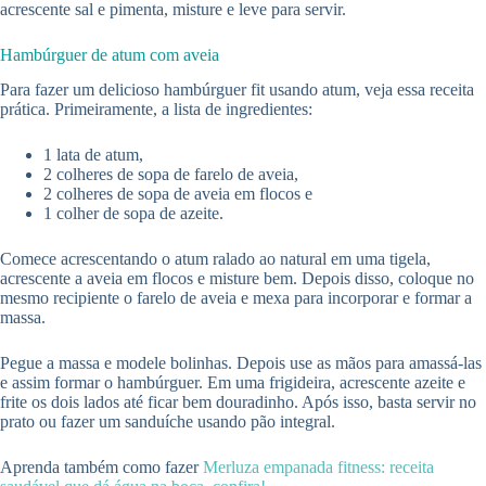
acrescente sal e pimenta, misture e leve para servir.
Hambúrguer de atum com aveia
Para fazer um delicioso hambúrguer fit usando atum, veja essa receita
prática. Primeiramente, a lista de ingredientes:
1 lata de atum,
2 colheres de sopa de farelo de aveia,
2 colheres de sopa de aveia em flocos e
1 colher de sopa de azeite.
Comece acrescentando o atum ralado ao natural em uma tigela,
acrescente a aveia em flocos e misture bem. Depois disso, coloque no
mesmo recipiente o farelo de aveia e mexa para incorporar e formar a
massa.
Pegue a massa e modele bolinhas. Depois use as mãos para amassá-las
e assim formar o hambúrguer. Em uma frigideira, acrescente azeite e
frite os dois lados até ficar bem douradinho. Após isso, basta servir no
prato ou fazer um sanduíche usando pão integral.
Aprenda também como fazer
Merluza empanada fitness: receita