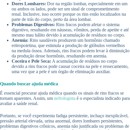
Dores Lombares:
Dor na região lombar, especialmente em um
ou ambos os lados, pode ser um sinal de comprometimento
renal. Inclusive, isso ocorre porque os rins estão localizados na
parte de trás do corpo, perto da área lombar.
Problemas Digestivos:
Rins fracos podem afetar o sistema
digestivo, resultando em náuseas, vômitos, perda de apetite e até
mesmo mau hálito devido à acumulação de resíduos no corpo.
Anemia:
Rins saudáveis produzem um hormônio chamado
eritropoietina, que estimula a produção de glóbulos vermelhos
na medula óssea. Ademais, rins fracos podem levar à diminuição
da produção desse hormônio, resultando em anemia.
Coceira e Pele Seca:
A acumulação de resíduos no corpo
devido a rins fracos pode causar coceira na pele e ressecamento,
uma vez que a pele é um órgão de eliminação auxiliar.
Quando buscar ajuda médica
É essencial procurar ajuda médica quando os sinais de rins fracos se
tornam aparentes. Assim, um
nefrologista
é o especialista indicado para
avaliar a saúde renal.
Portanto, se você experimenta fadiga persistente, inchaço inexplicável,
pressão arterial elevada, urina anormal, dores lombares persistentes,
problemas digestivos crônicos, anemia não justificada ou problemas de