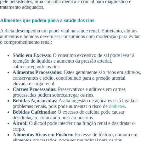
pele persistentes, uma consulta médica é crucial para diagnóstico e
tratamento adequados.
Alimentos que podem piora a saúde dos rins
A dieta desempenha um papel vital na saúde renal. Entretanto, alguns
alimentos e bebidas devem ser consumidos com moderação para evitar
o comprometimento renal:
Sódio em Excesso:
O consumo excessivo de sal pode levar à
retenção de líquidos e aumento da pressão arterial,
sobrecarregando os rins.
Alimentos Processados:
Estes geralmente são ricos em aditivos,
conservantes e sódio, contribuindo para a pressão arterial
elevada e carga renal.
Carnes Processadas:
Preservativos e aditivos em carnes
processadas podem sobrecarregar os rins.
Bebidas Açucaradas:
A alta ingestão de açúcares está ligada a
problemas renais, pois pode aumentar o risco de
diabetes
.
Bebidas Cafeinadas:
O excesso de cafeína pode causar
desidratação, colocando pressão nos rins.
Álcool:
O álcool pode interferir na função renal e desidratar o
corpo.
Alimentos Ricos em Fósforo:
Excesso de fósforo, comum em
alimentos processados, pode ser prejudicial para os rins.