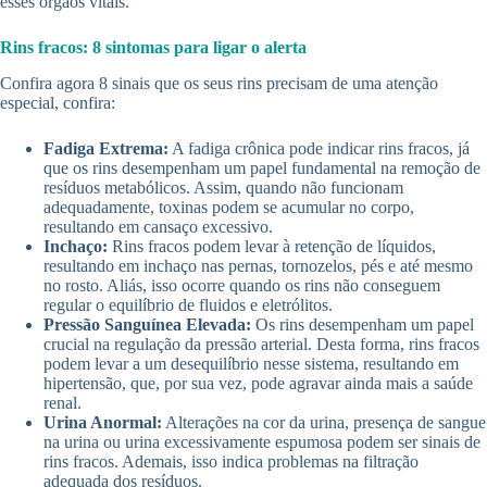
esses órgãos vitais.
Rins fracos: 8 sintomas para ligar o alerta
Confira agora 8 sinais que os seus rins precisam de uma atenção
especial, confira:
Fadiga Extrema:
A fadiga crônica pode indicar rins fracos, já
que os rins desempenham um papel fundamental na remoção de
resíduos metabólicos. Assim, quando não funcionam
adequadamente, toxinas podem se acumular no corpo,
resultando em cansaço excessivo.
Inchaço:
Rins fracos podem levar à retenção de líquidos,
resultando em inchaço nas pernas, tornozelos, pés e até mesmo
no rosto. Aliás, isso ocorre quando os rins não conseguem
regular o equilíbrio de fluidos e eletrólitos.
Pressão Sanguínea Elevada:
Os rins desempenham um papel
crucial na regulação da pressão arterial. Desta forma, rins fracos
podem levar a um desequilíbrio nesse sistema, resultando em
hipertensão, que, por sua vez, pode agravar ainda mais a saúde
renal.
Urina Anormal:
Alterações na cor da urina, presença de sangue
na urina ou urina excessivamente espumosa podem ser sinais de
rins fracos. Ademais, isso indica problemas na filtração
adequada dos resíduos.