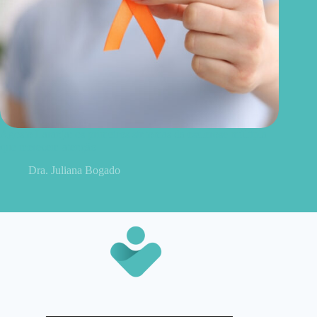
Agosto Laranja: os primeiros sintomas da esclerose múltipla
que merecem atenção
Dra. Juliana Bogado