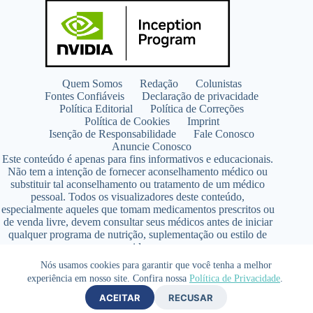
Quem Somos
Redação
Colunistas
Fontes Confiáveis
Declaração de privacidade
Política Editorial
Política de Correções
Política de Cookies
Imprint
Isenção de Responsabilidade
Fale Conosco
Anuncie Conosco
Este conteúdo é apenas para fins informativos e educacionais.
Não tem a intenção de fornecer aconselhamento médico ou
substituir tal aconselhamento ou tratamento de um médico
pessoal. Todos os visualizadores deste conteúdo,
especialmente aqueles que tomam medicamentos prescritos ou
de venda livre, devem consultar seus médicos antes de iniciar
qualquer programa de nutrição, suplementação ou estilo de
vida.
Copyright © 2026 - SaúdeLAB.com pertence ao grupo
Nós usamos cookies para garantir que você tenha a melhor
VKCF Soluções Digitais Ltda - CNPJ n° 43.726.917/0001-80
experiência em nosso site. Confira nossa
Política de Privacidade
.
- Contato +55 (65) 99813- 4203 - Responsável Técnica:
ACEITAR
RECUSAR
Farmacêutica Elizandra Civalsci Costa - CRF MT n° 3490