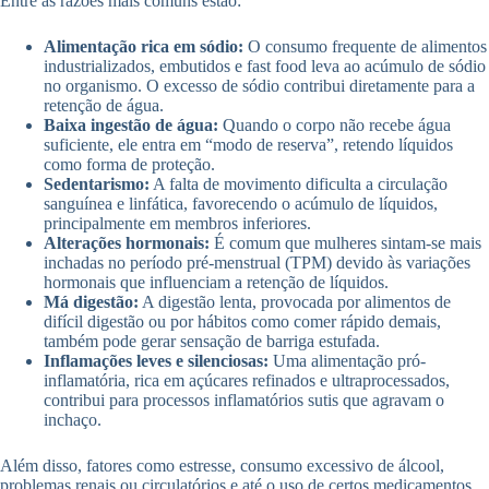
Entre as razões mais comuns estão:
Alimentação rica em sódio:
O consumo frequente de alimentos
industrializados, embutidos e fast food leva ao acúmulo de sódio
no organismo. O excesso de sódio contribui diretamente para a
retenção de água.
Baixa ingestão de água:
Quando o corpo não recebe água
suficiente, ele entra em “modo de reserva”, retendo líquidos
como forma de proteção.
Sedentarismo:
A falta de movimento dificulta a circulação
sanguínea e linfática, favorecendo o acúmulo de líquidos,
principalmente em membros inferiores.
Alterações hormonais:
É comum que mulheres sintam-se mais
inchadas no período pré-menstrual (TPM) devido às variações
hormonais que influenciam a retenção de líquidos.
Má digestão:
A digestão lenta, provocada por alimentos de
difícil digestão ou por hábitos como comer rápido demais,
também pode gerar sensação de barriga estufada.
Inflamações leves e silenciosas:
Uma alimentação pró-
inflamatória, rica em açúcares refinados e ultraprocessados,
contribui para processos inflamatórios sutis que agravam o
inchaço.
Além disso, fatores como estresse, consumo excessivo de álcool,
problemas renais ou circulatórios e até o uso de certos medicamentos