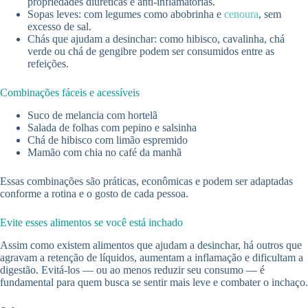
propriedades diuréticas e anti-inflamatórias.
Sopas leves: com legumes como abobrinha e
cenoura
, sem
excesso de sal.
Chás que ajudam a desinchar: como hibisco, cavalinha, chá
verde ou chá de gengibre podem ser consumidos entre as
refeições.
Combinações fáceis e acessíveis
Suco de melancia com hortelã
Salada de folhas com pepino e salsinha
Chá de hibisco com limão espremido
Mamão com chia no café da manhã
Essas combinações são práticas, econômicas e podem ser adaptadas
conforme a rotina e o gosto de cada pessoa.
Evite esses alimentos se você está inchado
Assim como existem alimentos que ajudam a desinchar, há outros que
agravam a retenção de líquidos, aumentam a inflamação e dificultam a
digestão. Evitá-los — ou ao menos reduzir seu consumo — é
fundamental para quem busca se sentir mais leve e combater o inchaço.