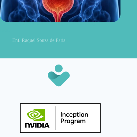
Sintomas de pielonefrite: sinais que podem indicar infecção
renal
Enf. Raquel Souza de Faria