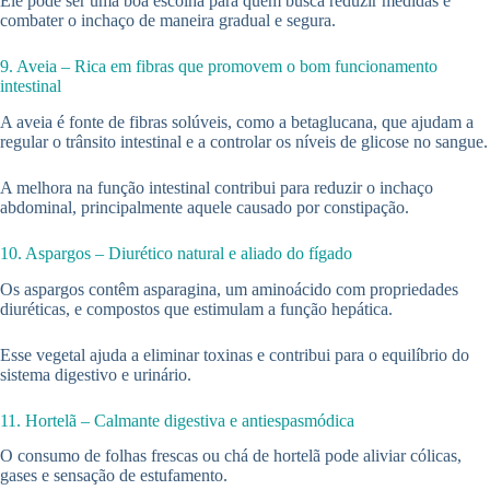
Ele pode ser uma boa escolha para quem busca reduzir medidas e
combater o inchaço de maneira gradual e segura.
9. Aveia – Rica em fibras que promovem o bom funcionamento
intestinal
A aveia é fonte de fibras solúveis, como a betaglucana, que ajudam a
regular o trânsito intestinal e a controlar os níveis de glicose no sangue.
A melhora na função intestinal contribui para reduzir o inchaço
abdominal, principalmente aquele causado por constipação.
10. Aspargos – Diurético natural e aliado do fígado
Os aspargos contêm asparagina, um aminoácido com propriedades
diuréticas, e compostos que estimulam a função hepática.
Esse vegetal ajuda a eliminar toxinas e contribui para o equilíbrio do
sistema digestivo e urinário.
11. Hortelã – Calmante digestiva e antiespasmódica
O consumo de folhas frescas ou chá de hortelã pode aliviar cólicas,
gases e sensação de estufamento.