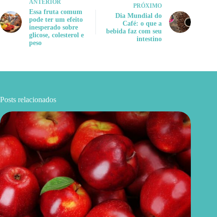
ANTERIOR
PRÓXIMO
Essa fruta comum
Dia Mundial do
pode ter um efeito
Café: o que a
inesperado sobre
bebida faz com seu
glicose, colesterol e
intestino
peso
Posts relacionados