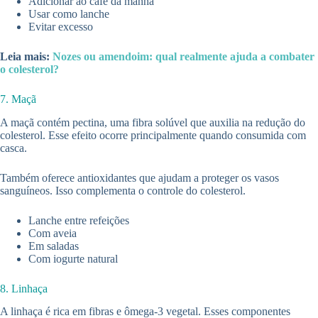
Adicionar ao café da manhã
Usar como lanche
Evitar excesso
Leia mais:
Nozes ou amendoim: qual realmente ajuda a combater
o colesterol?
7. Maçã
A maçã contém pectina, uma fibra solúvel que auxilia na redução do
colesterol. Esse efeito ocorre principalmente quando consumida com
casca.
Também oferece antioxidantes que ajudam a proteger os vasos
sanguíneos. Isso complementa o controle do colesterol.
Lanche entre refeições
Com aveia
Em saladas
Com iogurte natural
8. Linhaça
A linhaça é rica em fibras e ômega-3 vegetal. Esses componentes