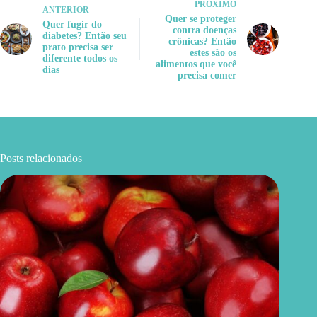
PRÓXIMO
ANTERIOR
Quer se proteger
Quer fugir do
contra doenças
diabetes? Então seu
crônicas? Então
prato precisa ser
estes são os
diferente todos os
alimentos que você
dias
precisa comer
Posts relacionados