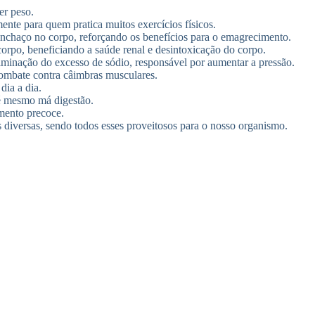
er peso.
nte para quem pratica muitos exercícios físicos.
 inchaço no corpo, reforçando os benefícios para o emagrecimento.
corpo, beneficiando a saúde renal e desintoxicação do corpo.
liminação do excesso de sódio, responsável por aumentar a pressão.
combate contra câimbras musculares.
dia a dia.
té mesmo má digestão.
imento precoce.
s diversas, sendo todos esses proveitosos para o nosso organismo.