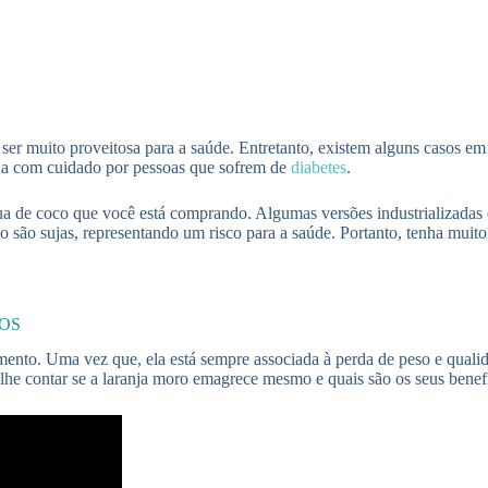
r muito proveitosa para a saúde. Entretanto, existem alguns casos em q
mida com cuidado por pessoas que sofrem de
diabetes
.
ua de coco que você está comprando. Algumas versões industrializadas 
 são sujas, representando um risco para a saúde. Portanto, tenha muit
TOS
imento. Uma vez que, ela está sempre associada à perda de peso e quali
lhe contar se a laranja moro emagrece mesmo e quais são os seus benefíc