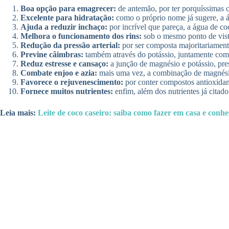
Boa opção para emagrecer:
de antemão, por ter porquíssimas 
Excelente para hidratação:
como o próprio nome já sugere, a á
Ajuda a reduzir inchaço:
por incrível que pareça, a água de co
Melhora o funcionamento dos rins:
sob o mesmo ponto de vista
Redução da pressão arterial:
por ser composta majoritariamente
Previne câimbras:
também através do potássio, juntamente com 
Reduz estresse e cansaço:
a junção de magnésio e potássio, pres
Combate enjoo e azia:
mais uma vez, a combinação de magnésio 
Favorece o rejuvenescimento:
por conter compostos antioxidan
Fornece muitos nutrientes:
enfim, além dos nutrientes já citad
Leia mais:
Leite de coco caseiro: saiba como fazer em casa e conhe