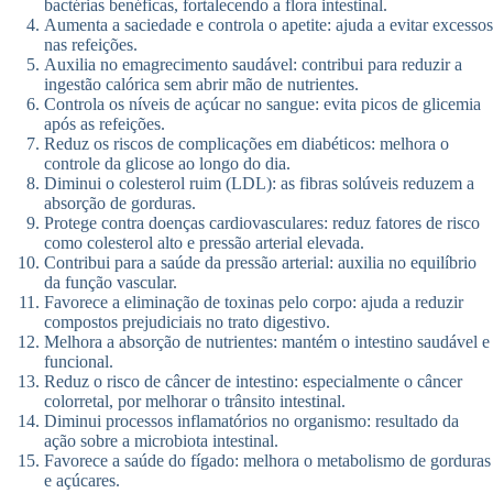
bactérias benéficas, fortalecendo a flora intestinal.
Aumenta a saciedade e controla o apetite: ajuda a evitar excessos
nas refeições.
Auxilia no emagrecimento saudável: contribui para reduzir a
ingestão calórica sem abrir mão de nutrientes.
Controla os níveis de açúcar no sangue: evita picos de glicemia
após as refeições.
Reduz os riscos de complicações em diabéticos: melhora o
controle da glicose ao longo do dia.
Diminui o colesterol ruim (LDL): as fibras solúveis reduzem a
absorção de gorduras.
Protege contra doenças cardiovasculares: reduz fatores de risco
como colesterol alto e pressão arterial elevada.
Contribui para a saúde da pressão arterial: auxilia no equilíbrio
da função vascular.
Favorece a eliminação de toxinas pelo corpo: ajuda a reduzir
compostos prejudiciais no trato digestivo.
Melhora a absorção de nutrientes: mantém o intestino saudável e
funcional.
Reduz o risco de câncer de intestino: especialmente o câncer
colorretal, por melhorar o trânsito intestinal.
Diminui processos inflamatórios no organismo: resultado da
ação sobre a microbiota intestinal.
Favorece a saúde do fígado: melhora o metabolismo de gorduras
e açúcares.