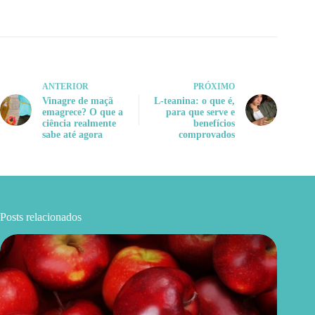
ANTERIOR
PRÓXIMO
Vinagre de maçã
L-teanina: o que é,
emagrece? O que a
para que serve e
ciência realmente
benefícios
sabe até agora
comprovados
Posts relacionados