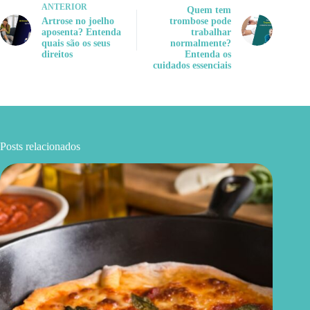
ANTERIOR
Quem tem
Artrose no joelho
trombose pode
aposenta? Entenda
trabalhar
quais são os seus
normalmente?
direitos
Entenda os
cuidados essenciais
Posts relacionados