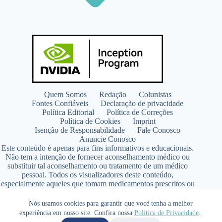
Quem Somos
Redação
Colunistas
Fontes Confiáveis
Declaração de privacidade
Política Editorial
Política de Correções
Política de Cookies
Imprint
Isenção de Responsabilidade
Fale Conosco
Anuncie Conosco
Este conteúdo é apenas para fins informativos e educacionais.
Não tem a intenção de fornecer aconselhamento médico ou
substituir tal aconselhamento ou tratamento de um médico
pessoal. Todos os visualizadores deste conteúdo,
especialmente aqueles que tomam medicamentos prescritos ou
de venda livre, devem consultar seus médicos antes de iniciar
qualquer programa de nutrição, suplementação ou estilo de
Nós usamos cookies para garantir que você tenha a melhor
vida.
experiência em nosso site. Confira nossa
Política de Privacidade
.