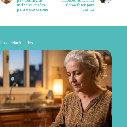
pó? Confira as
diabetes: funciona?
melhores opções
Como fazer para
para o uso correto
usá-la?
Posts relacionados