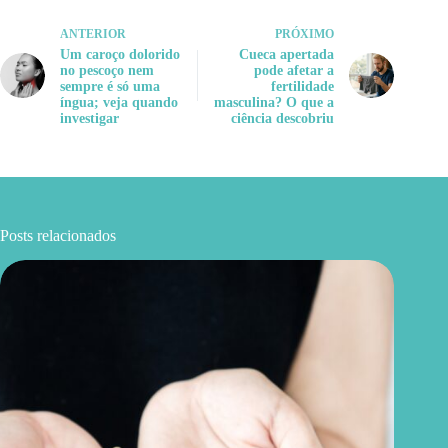
ANTERIOR
PRÓXIMO
Um caroço dolorido
Cueca apertada
no pescoço nem
pode afetar a
sempre é só uma
fertilidade
íngua; veja quando
masculina? O que a
investigar
ciência descobriu
Posts relacionados