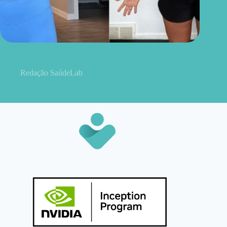
Ela ganhou quase 20 quilos mesmo com dieta e exercícios. O
que acontecia enquanto ela dormia era a resposta
Redação SaúdeLab