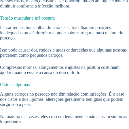
Nesses casos, o caroço costuma ser dolorido, móvel ao toque e tende a
diminuir conforme a infecção melhora.
Tensão muscular e má postura
Passar muitas horas olhando para telas, trabalhar em posições
inadequadas ou até dormir mal pode sobrecarregar a musculatura do
pescoço.
Isso pode causar dor, rigidez e áreas endurecidas que algumas pessoas
percebem como pequenos caroços.
Compressas mornas, alongamentos e ajustes na postura costumam
ajudar quando essa é a causa do desconforto.
Cistos e lipomas
Alguns caroços no pescoço não têm relação com infecções. É o caso
dos cistos e dos lipomas, alterações geralmente benignas que podem
surgir sob a pele.
Na maioria das vezes, eles crescem lentamente e não causam sintomas
importantes.