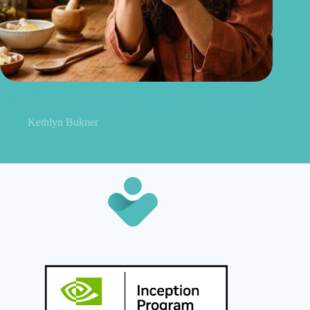
Gengibre no cabelo: pode mesmo estimular o crescimento dos
fios?
Kethlyn Bukner