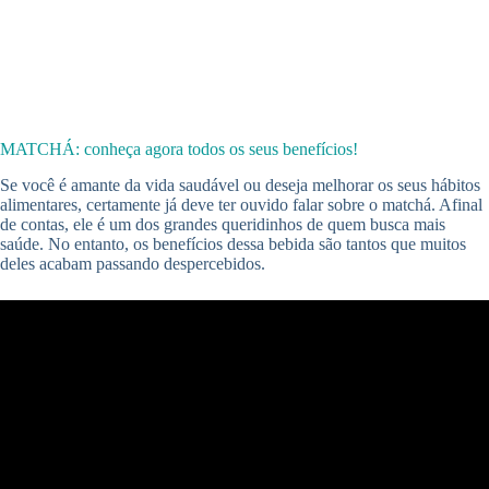
MATCHÁ: conheça agora todos os seus benefícios!
Se você é amante da vida saudável ou deseja melhorar os seus hábitos
alimentares, certamente já deve ter ouvido falar sobre o matchá. Afinal
de contas, ele é um dos grandes queridinhos de quem busca mais
saúde. No entanto, os benefícios dessa bebida são tantos que muitos
deles acabam passando despercebidos.