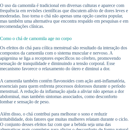
O uso da camomila é tradicional em diversas culturas e aparece com
frequência em revisões científicas que discutem alívio de dores leves e
moderadas. Isso torna o chá não apenas uma opção caseira popular,
mas também uma alternativa que encontra respaldo em pesquisas e em
recomendações clínicas.
Como o chá de camomila age no corpo
Os efeitos do chá para cólica menstrual são resultado da interação dos
compostos da camomila com o sistema muscular e nervoso. A
apigenina se liga a receptores específicos no cérebro, promovendo
sensação de tranquilidade e diminuindo a tensão corporal. Esse
mecanismo favorece o relaxamento do útero e diminui a dor.
A camomila também contém flavonoides com ação anti-inflamatória,
essenciais para quem enfrenta processos dolorosos durante o período
menstrual. A redução da inflamação ajuda a aliviar não apenas a dor
abdominal, mas também sintomas associados, como desconforto
lombar e sensação de peso.
Além disso, o chá contribui para melhorar o sono e reduzir
irritabilidade, dois fatores que muitas mulheres relatam durante o ciclo.
O conjunto desses efeitos faz com que a bebida seja uma das
alternativas mais completas para aliviar o desconforto de forma natural.