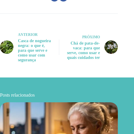
ANTERIOR
PRÓXIMO
Casca de nogueira
Chá de pata-de-
negra: o que é,
vaca: para que
para que serve e
serve, como usar e
como usar com
quais cuidados ter
segurança
Posts relacionados