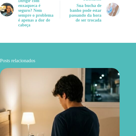
Dirigir com
enxaqueca é
Sua bucha de
seguro? Nem
banho pode estar
sempre o problema
passando da hora
é apenas a dor de
de ser trocada
cabeça
Posts relacionados