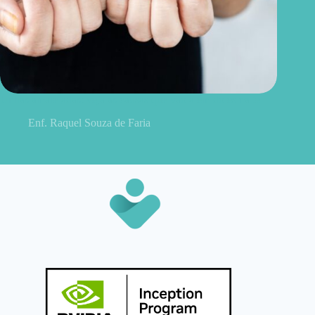
Unhas amareladas: veja as causas que vão além do esmalte
Enf. Raquel Souza de Faria