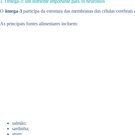
1. Ômega-3: um nutriente importante para os neurônios
O
ômega-3
participa da estrutura das membranas das células cerebrais
As principais fontes alimentares incluem:
salmão;
sardinha;
atum;