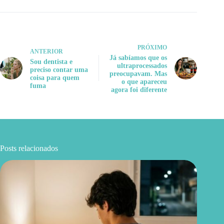
PRÓXIMO
ANTERIOR
Já sabíamos que os
Sou dentista e
ultraprocessados
preciso contar uma
preocupavam. Mas
coisa para quem
o que apareceu
fuma
agora foi diferente
Posts relacionados