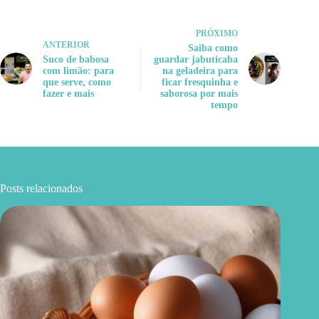
PRÓXIMO
ANTERIOR
Saiba como
Suco de babosa
guardar jabuticaba
com limão: para
na geladeira para
que serve, como
ficar fresquinha e
fazer e mais
saborosa por mais
tempo
Posts relacionados