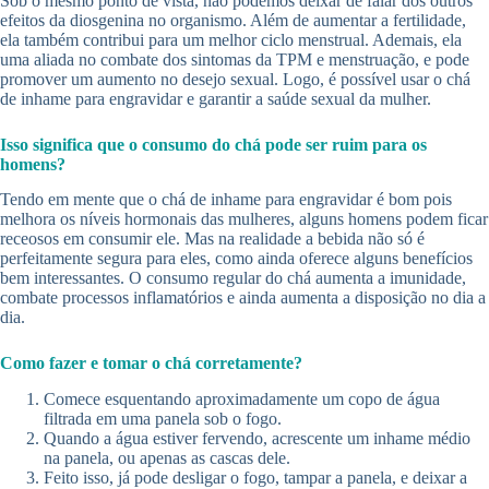
Sob o mesmo ponto de vista, não podemos deixar de falar dos outros
efeitos da diosgenina no organismo. Além de aumentar a fertilidade,
ela também contribui para um melhor ciclo menstrual. Ademais, ela
uma aliada no combate dos sintomas da TPM e menstruação, e pode
promover um aumento no desejo sexual. Logo, é possível usar o chá
de inhame para engravidar e garantir a saúde sexual da mulher.
Isso significa que o consumo do chá pode ser ruim para os
homens?
Tendo em mente que o chá de inhame para engravidar é bom pois
melhora os níveis hormonais das mulheres, alguns homens podem ficar
receosos em consumir ele. Mas na realidade a bebida não só é
perfeitamente segura para eles, como ainda oferece alguns benefícios
bem interessantes. O consumo regular do chá aumenta a imunidade,
combate processos inflamatórios e ainda aumenta a disposição no dia a
dia.
Como fazer e tomar o chá corretamente?
Comece esquentando aproximadamente um copo de água
filtrada em uma panela sob o fogo.
Quando a água estiver fervendo, acrescente um inhame médio
na panela, ou apenas as cascas dele.
Feito isso, já pode desligar o fogo, tampar a panela, e deixar a