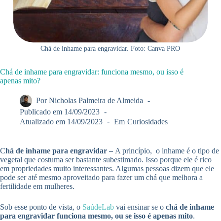
Chá de inhame para engravidar. Foto: Canva PRO
Chá de inhame para engravidar: funciona mesmo, ou isso é
apenas mito?
Por
Nicholas Palmeira de Almeida
Publicado em
14/09/2023
Atualizado em
14/09/2023
Em
Curiosidades
C
há de inhame para engravidar –
A princípio, o inhame é o tipo de
vegetal que costuma ser bastante subestimado. Isso porque ele é rico
em propriedades muito interessantes. Algumas pessoas dizem que ele
pode ser até mesmo aproveitado para fazer um chá que melhora a
fertilidade em mulheres.
Sob esse ponto de vista, o
SaúdeLab
vai ensinar se o
chá de inhame
para engravidar funciona mesmo, ou se isso é apenas mito
.