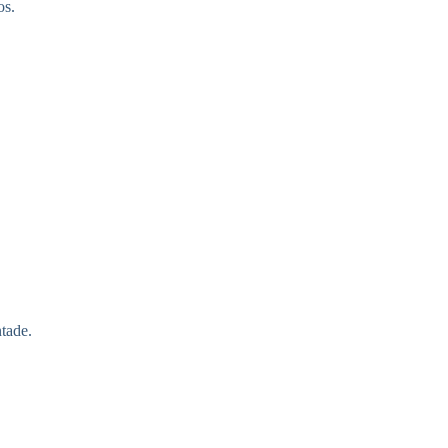
os.
tade.