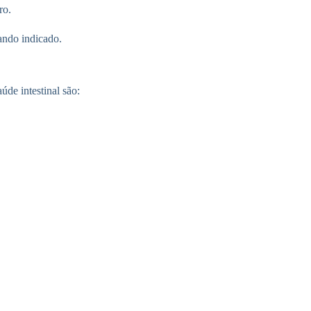
ro.
uando indicado.
de intestinal são: