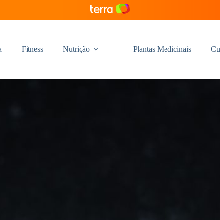
a
Fitness
Nutrição
Plantas Medicinais
Cu