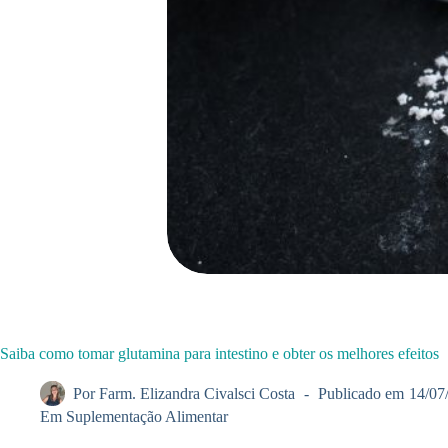
Saiba como tomar glutamina para intestino e obter os melhores efeitos
Por
Farm. Elizandra Civalsci Costa
Publicado em
14/07
Em
Suplementação Alimentar