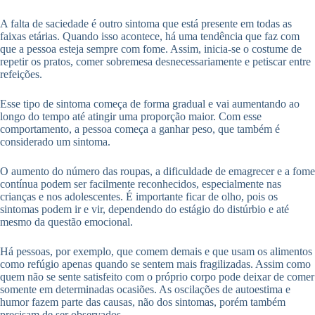
A falta de saciedade é outro sintoma que está presente em todas as
faixas etárias. Quando isso acontece, há uma tendência que faz com
que a pessoa esteja sempre com fome. Assim, inicia-se o costume de
repetir os pratos, comer sobremesa desnecessariamente e petiscar entre
refeições.
Esse tipo de sintoma começa de forma gradual e vai aumentando ao
longo do tempo até atingir uma proporção maior. Com esse
comportamento, a pessoa começa a ganhar peso, que também é
considerado um sintoma.
O aumento do número das roupas, a dificuldade de emagrecer e a fome
contínua podem ser facilmente reconhecidos, especialmente nas
crianças e nos adolescentes. É importante ficar de olho, pois os
sintomas podem ir e vir, dependendo do estágio do distúrbio e até
mesmo da questão emocional.
Há pessoas, por exemplo, que comem demais e que usam os alimentos
como refúgio apenas quando se sentem mais fragilizadas. Assim como
quem não se sente satisfeito com o próprio corpo pode deixar de comer
somente em determinadas ocasiões. As oscilações de autoestima e
humor fazem parte das causas, não dos sintomas, porém também
precisam de ser observados.