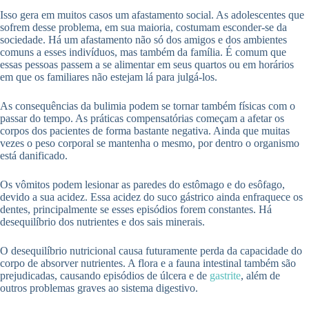
Isso gera em muitos casos um afastamento social. As adolescentes que
sofrem desse problema, em sua maioria, costumam esconder-se da
sociedade. Há um afastamento não só dos amigos e dos ambientes
comuns a esses indivíduos, mas também da família. É comum que
essas pessoas passem a se alimentar em seus quartos ou em horários
em que os familiares não estejam lá para julgá-los.
As consequências da bulimia podem se tornar também físicas com o
passar do tempo. As práticas compensatórias começam a afetar os
corpos dos pacientes de forma bastante negativa. Ainda que muitas
vezes o peso corporal se mantenha o mesmo, por dentro o organismo
está danificado.
Os vômitos podem lesionar as paredes do estômago e do esôfago,
devido a sua acidez. Essa acidez do suco gástrico ainda enfraquece os
dentes, principalmente se esses episódios forem constantes. Há
desequilíbrio dos nutrientes e dos sais minerais.
O desequilíbrio nutricional causa futuramente perda da capacidade do
corpo de absorver nutrientes. A flora e a fauna intestinal também são
prejudicadas, causando episódios de úlcera e de
gastrite
, além de
outros problemas graves ao sistema digestivo.