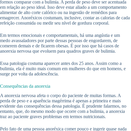
formos comparar com a bulimia. A perda de peso deve ser acentuada
em relação ao peso ideal. Isso deve estar aliado a um comportamento
alimentar de alto corte calórico ou na ingestão de remédios para
emagrecer. Anoréxicos costumam, inclusive, contar as calorias de cada
refeição consumida ou medir seu nível de gordura corporal.
Em termos emocionais e comportamentais, há uma angústia e um
medo avassaladores por parte dessas pessoas de engordarem, de
comerem demais e de ficarem obesas. É por isso que há casos de
anorexia nervosa que evoluem para quadros graves de bulimia.
Essa patologia costuma aparecer antes dos 25 anos. Assim como a
bulimia, ela é muito mais comum em mulheres do que em homens, e
surge por volta da adolescência.
Consequências da anorexia
A anorexia nervosa afeta o corpo do paciente de muitas formas. A
perda de peso e a aparência magérrima é apenas a primeira e mais
evidente das consequências dessa patologia. É prudente falarmos, no
entanto, que, do mesmo modo que ocorre com a bulimia, a anorexia
traz ao paciente graves problemas em termos nutricionais.
Pelo fato de uma pessoa anoréxica comer pouco e ingerir quase nada