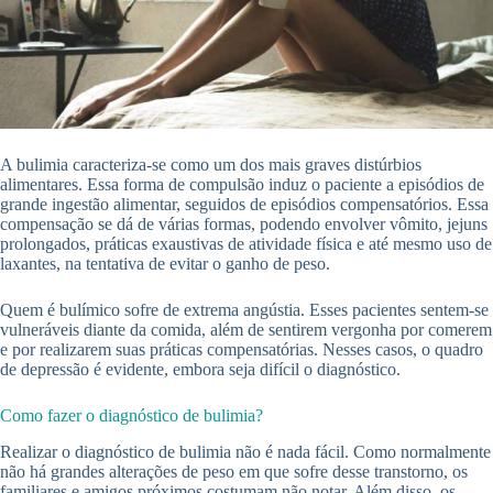
A bulimia caracteriza-se como um dos mais graves distúrbios
alimentares. Essa forma de compulsão induz o paciente a episódios de
grande ingestão alimentar, seguidos de episódios compensatórios. Essa
compensação se dá de várias formas, podendo envolver vômito, jejuns
prolongados, práticas exaustivas de atividade física e até mesmo uso de
laxantes, na tentativa de evitar o ganho de peso.
Quem é bulímico sofre de extrema angústia. Esses pacientes sentem-se
vulneráveis diante da comida, além de sentirem vergonha por comerem
e por realizarem suas práticas compensatórias. Nesses casos, o quadro
de depressão é evidente, embora seja difícil o diagnóstico.
Como fazer o diagnóstico de bulimia?
Realizar o diagnóstico de bulimia não é nada fácil. Como normalmente
não há grandes alterações de peso em que sofre desse transtorno, os
familiares e amigos próximos costumam não notar. Além disso, os