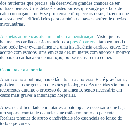
dos nutrientes que precisa, ela desenvolve grandes chances de ter
outras doenças. Uma delas é a osteoporose, que surge pela falta de
cálcio no organismo. Esse problema enfraquece os ossos, fazendo que
a pessoa tenha dificuldades para caminhar e passe a sofrer de quedas
involuntárias.
As dietas anoréxicas afetam também a menstruação
. Visto que os
batimentos cardíacos são reduzidos, a
pressão arterial
também muda.
Isso pode levar eventualmente a uma insuficiência cardíaca grave. De
acordo com estudos, uma em cada dez mulheres com anorexia morrem
de parada cardíaca ou de inanição, por se recusarem a comer.
Como tratar a anorexia
Assim como a bulimia, não é fácil tratar a anorexia. Ela é gravíssima,
pois tem suas origens em questões psicológicas. As recaídas são muito
recorrentes durante o processo de tratamento, sendo necessário em
casos mais graves a internação hospitalar.
Apesar da dificuldade em tratar essa patologia, é necessário que haja
um suporte constante daqueles que estão em torno do paciente.
Realizar terapias de grupo e individuais são essenciais ao longo de
todo o percurso.