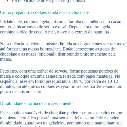
1/4 de xícara de nozes picadas (opcional)
Como preparar os cookies saudáveis de chocolate
Inicialmente, em uma tigela, misture a farinha de amêndoas, o cacau
em pó, o bicarbonato de sódio e o sal. Depois, em outra tigela,
combine o óleo de coco, o mel, o ovo e o extrato de baunilha.
Na sequência, adicione a mistura líquida aos ingredientes secos e mexa
até formar uma massa homogênea. Então, acrescente as gotas de
chocolate e as nozes (opcional), distribuindo uniformemente pela
massa.
Feito isso, com uma colher de sorvete, forme pequenas porções de
massa e coloque em uma assadeira forrada com papel manteiga. Na
sequência, asse em forno preaquecido a 180°C por cerca de 10-12
minutos, ou até que os cookies estejam firmes nas bordas e ainda um
pouco macios no centro.
Durabilidade e forma de armazenamento
Estes cookies saudáveis de chocolate podem ser armazenados em um
recipiente hermético por até uma semana. Mas, se preferir estender a
durabilidade, guarde-os na geladeira, garantindo que mantenham sua