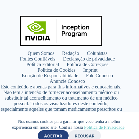
Quem Somos
Redação
Colunistas
Fontes Confiáveis
Declaração de privacidade
Política Editorial
Política de Correções
Política de Cookies
Imprint
Isenção de Responsabilidade
Fale Conosco
Anuncie Conosco
Este conteúdo é apenas para fins informativos e educacionais.
Não tem a intenção de fornecer aconselhamento médico ou
substituir tal aconselhamento ou tratamento de um médico
pessoal. Todos os visualizadores deste conteúdo,
especialmente aqueles que tomam medicamentos prescritos ou
de venda livre, devem consultar seus médicos antes de iniciar
qualquer programa de nutrição, suplementação ou estilo de
Nós usamos cookies para garantir que você tenha a melhor
vida.
experiência em nosso site. Confira nossa
Política de Privacidade
.
Copyright © 2026 - SaúdeLAB.com pertence ao grupo
ACEITAR
RECUSAR