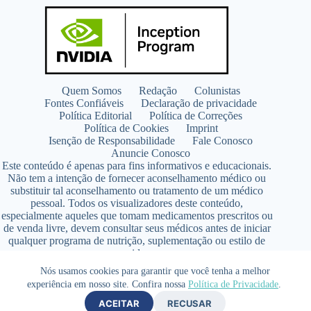
Quem Somos
Redação
Colunistas
Fontes Confiáveis
Declaração de privacidade
Política Editorial
Política de Correções
Política de Cookies
Imprint
Isenção de Responsabilidade
Fale Conosco
Anuncie Conosco
Este conteúdo é apenas para fins informativos e educacionais.
Não tem a intenção de fornecer aconselhamento médico ou
substituir tal aconselhamento ou tratamento de um médico
pessoal. Todos os visualizadores deste conteúdo,
especialmente aqueles que tomam medicamentos prescritos ou
de venda livre, devem consultar seus médicos antes de iniciar
qualquer programa de nutrição, suplementação ou estilo de
vida.
Copyright © 2026 - SaúdeLAB.com pertence ao grupo
Nós usamos cookies para garantir que você tenha a melhor
VKCF Soluções Digitais Ltda - CNPJ n° 43.726.917/0001-80
experiência em nosso site. Confira nossa
Política de Privacidade
.
- Contato +55 (65) 99813- 4203 - Responsável Técnica:
ACEITAR
RECUSAR
Farmacêutica Elizandra Civalsci Costa - CRF MT n° 3490