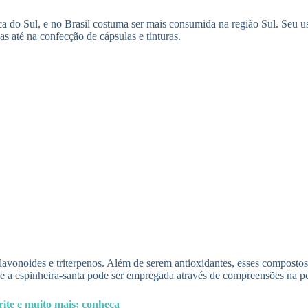
ca do Sul, e no Brasil costuma ser mais consumida na região Sul. Seu u
s até na confecção de cápsulas e tinturas.
, flavonoides e triterpenos. Além de serem antioxidantes, esses compost
que a espinheira-santa pode ser empregada através de compreensões na pe
rite e muito mais; conheça