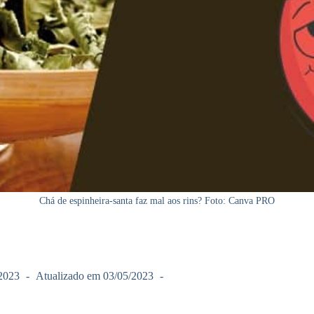
Chá de espinheira-santa faz mal aos rins? Foto: Canva PRO
2023
Atualizado em
03/05/2023