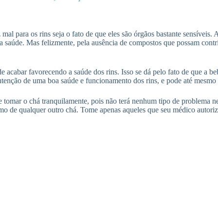
l para os rins seja o fato de que eles são órgãos bastante sensíveis. Ad
a saúde. Mas felizmente, pela ausência de compostos que possam contrib
e acabar favorecendo a saúde dos rins. Isso se dá pelo fato de que a be
utenção de uma boa saúde e funcionamento dos rins, e pode até mesmo se
omar o chá tranquilamente, pois não terá nenhum tipo de problema nest
omo de qualquer outro chá. Tome apenas aqueles que seu médico autoriz