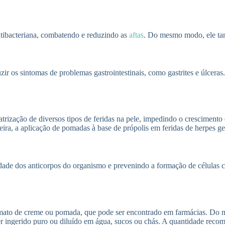
ntibacteriana, combatendo e reduzindo as
aftas
. Do mesmo modo, ele tam
r os sintomas de problemas gastrointestinais, como gastrites e úlceras. 
atrização de diversos tipos de feridas na pele, impedindo o crescimento
a, a aplicação de pomadas à base de própolis em feridas de herpes geni
de dos anticorpos do organismo e prevenindo a formação de células ca
formato de creme ou pomada, que pode ser encontrado em farmácias. Do
r ingerido puro ou diluído em água, sucos ou chás. A quantidade recom