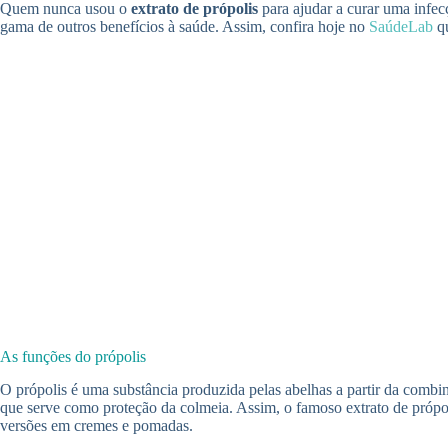
Quem nunca usou o
extrato de própolis
para ajudar a curar uma infe
gama de outros benefícios à saúde. Assim, confira hoje no
SaúdeLab
qu
As funções do própolis
O própolis é uma substância produzida pelas abelhas a partir da combin
que serve como proteção da colmeia. Assim, o famoso extrato de própoli
versões em cremes e pomadas.