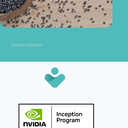
Como consumir chia do jeito certo? Conheças as formas
práticas, quantidade e cuidados
Daniela Marinho