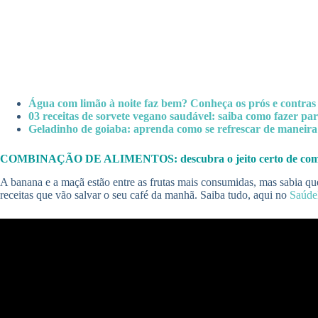
Água com limão à noite faz bem? Conheça os prós e contras a
03 receitas de sorvete vegano saudável: saiba como fazer par
Geladinho de goiaba: aprenda como se refrescar de maneira
COMBINAÇÃO DE ALIMENTOS: descubra o jeito certo de 
A banana e a maçã estão entre as frutas mais consumidas, mas sabia qu
receitas que vão salvar o seu café da manhã. Saiba tudo, aqui no
Saúd