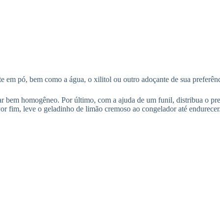
eite em pó, bem como a água, o xilitol ou outro adoçante de sua preferê
icar bem homogêneo. Por último, com a ajuda de um funil, distribua o p
 Por fim, leve o geladinho de limão cremoso ao congelador até endurecer