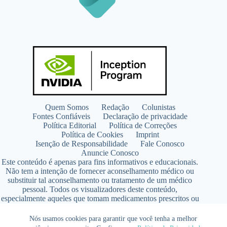
Quem Somos
Redação
Colunistas
Fontes Confiáveis
Declaração de privacidade
Política Editorial
Política de Correções
Política de Cookies
Imprint
Isenção de Responsabilidade
Fale Conosco
Anuncie Conosco
Este conteúdo é apenas para fins informativos e educacionais.
Não tem a intenção de fornecer aconselhamento médico ou
substituir tal aconselhamento ou tratamento de um médico
pessoal. Todos os visualizadores deste conteúdo,
especialmente aqueles que tomam medicamentos prescritos ou
de venda livre, devem consultar seus médicos antes de iniciar
qualquer programa de nutrição, suplementação ou estilo de
Nós usamos cookies para garantir que você tenha a melhor
vida.