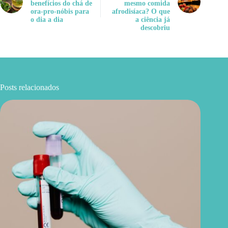
benefícios do chá de
mesmo comida
ora-pro-nóbis para
afrodisíaca? O que
o dia a dia
a ciência já
descobriu
Posts relacionados