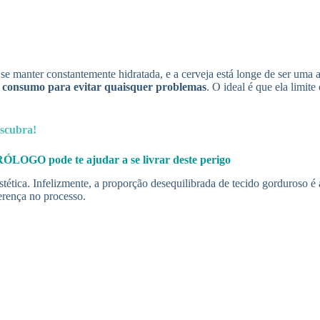
e manter constantemente hidratada, e a cerveja está longe de ser uma al
o consumo para evitar quaisquer problemas
. O ideal é que ela limit
escubra!
O pode te ajudar a se livrar deste perigo
ética. Infelizmente, a proporção desequilibrada de tecido gorduroso é 
erença no processo.