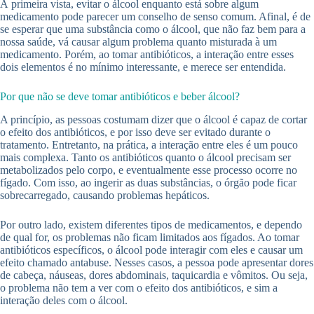
À primeira vista, evitar o álcool enquanto está sobre algum
medicamento pode parecer um conselho de senso comum. Afinal, é de
se esperar que uma substância como o álcool, que não faz bem para a
nossa saúde, vá causar algum problema quanto misturada à um
medicamento. Porém, ao tomar antibióticos, a interação entre esses
dois elementos é no mínimo interessante, e merece ser entendida.
Por que não se deve tomar antibióticos e beber álcool?
A princípio, as pessoas costumam dizer que o álcool é capaz de cortar
o efeito dos antibióticos, e por isso deve ser evitado durante o
tratamento. Entretanto, na prática, a interação entre eles é um pouco
mais complexa. Tanto os antibióticos quanto o álcool precisam ser
metabolizados pelo corpo, e eventualmente esse processo ocorre no
fígado. Com isso, ao ingerir as duas substâncias, o órgão pode ficar
sobrecarregado, causando problemas hepáticos.
Por outro lado, existem diferentes tipos de medicamentos, e dependo
de qual for, os problemas não ficam limitados aos fígados. Ao tomar
antibióticos específicos, o álcool pode interagir com eles e causar um
efeito chamado antabuse. Nesses casos, a pessoa pode apresentar dores
de cabeça, náuseas, dores abdominais, taquicardia e vômitos. Ou seja,
o problema não tem a ver com o efeito dos antibióticos, e sim a
interação deles com o álcool.