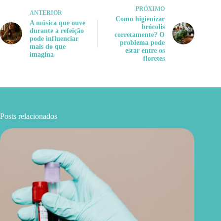
PRÓXIMO
ANTERIOR
Como higienizar
A música que ouve
brócolis
durante a refeição
corretamente? O
pode influenciar
problema pode
mais do que
estar entre os
imagina
floretes
Posts relacionados