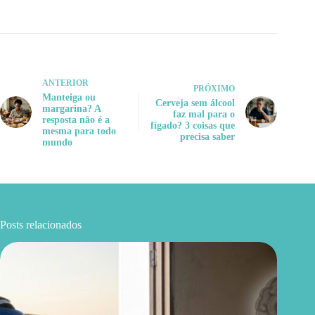
ANTERIOR
PRÓXIMO
Manteiga ou
Cerveja sem álcool
margarina? A
faz mal para o
resposta não é a
fígado? 3 coisas que
mesma para todo
precisa saber
mundo
Posts relacionados