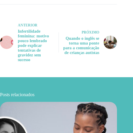
ANTERIOR
Infertilidade
PRÓXIMO
feminina: motivo
Quando o inglês se
pouco lembrado
torna uma ponte
pode explicar
para a comunicação
tentativas de
de crianças autistas
gravidez sem
sucesso
Posts relacionados