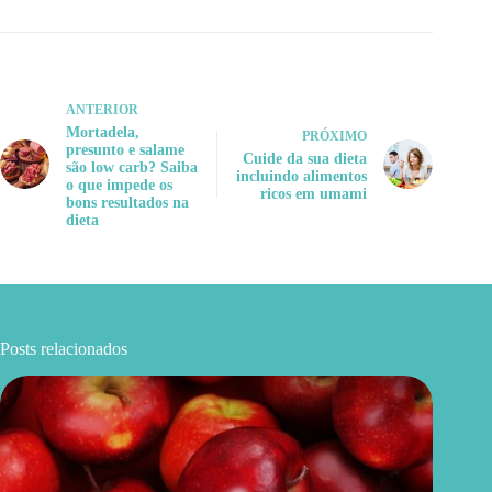
ANTERIOR
Mortadela,
PRÓXIMO
presunto e salame
Cuide da sua dieta
são low carb? Saiba
incluindo alimentos
o que impede os
ricos em umami
bons resultados na
dieta
Posts relacionados