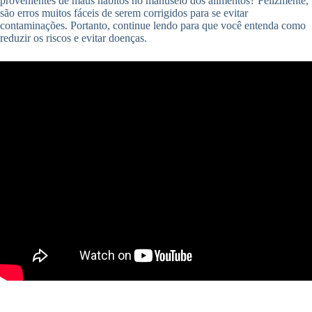
provenientes de maus hábitos no manuseio dos alimentos? Felizmente,
são erros muitos fáceis de serem corrigidos para se evitar
contaminações. Portanto, continue lendo para que você entenda como
reduzir os riscos e evitar doenças.