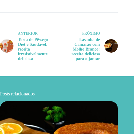
ANTERIOR
PRÓXIMO
Torta de Pêssego
Lasanha de
Diet e Saudável:
Camarão com
receita
Molho Branco:
irresistivelmente
receita deliciosa
deliciosa
para o jantar
Posts relacionados