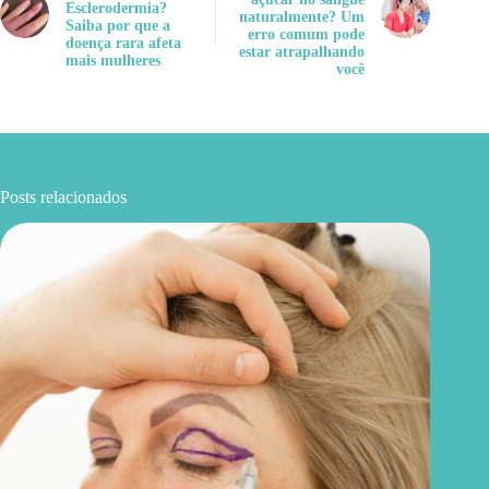
Esclerodermia?
naturalmente? Um
Saiba por que a
erro comum pode
doença rara afeta
estar atrapalhando
mais mulheres
você
Posts relacionados