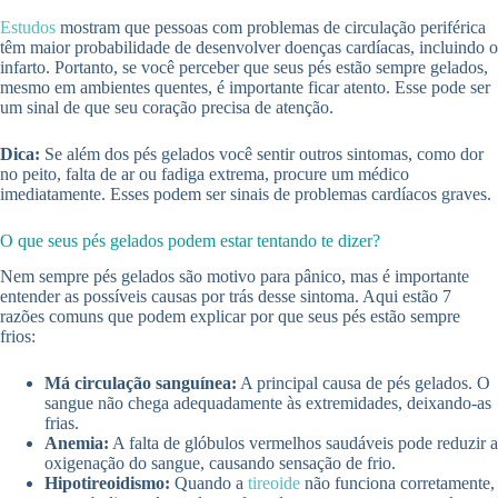
Estudos
mostram que pessoas com problemas de circulação periférica
têm maior probabilidade de desenvolver doenças cardíacas, incluindo o
infarto. Portanto, se você perceber que seus pés estão sempre gelados,
mesmo em ambientes quentes, é importante ficar atento. Esse pode ser
um sinal de que seu coração precisa de atenção.
Dica:
Se além dos pés gelados você sentir outros sintomas, como dor
no peito, falta de ar ou fadiga extrema, procure um médico
imediatamente. Esses podem ser sinais de problemas cardíacos graves.
O que seus pés gelados podem estar tentando te dizer?
Nem sempre pés gelados são motivo para pânico, mas é importante
entender as possíveis causas por trás desse sintoma. Aqui estão 7
razões comuns que podem explicar por que seus pés estão sempre
frios:
Má circulação sanguínea:
A principal causa de pés gelados. O
sangue não chega adequadamente às extremidades, deixando-as
frias.
Anemia:
A falta de glóbulos vermelhos saudáveis pode reduzir a
oxigenação do sangue, causando sensação de frio.
Hipotireoidismo:
Quando a
tireoide
não funciona corretamente,