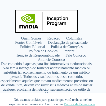
Quem Somos
Redação
Colunistas
Fontes Confiáveis
Declaração de privacidade
Política Editorial
Política de Correções
Política de Cookies
Imprint
Isenção de Responsabilidade
Fale Conosco
Anuncie Conosco
Este conteúdo é apenas para fins informativos e educacionais.
Não tem a intenção de fornecer aconselhamento médico ou
substituir tal aconselhamento ou tratamento de um médico
pessoal. Todos os visualizadores deste conteúdo,
especialmente aqueles que tomam medicamentos prescritos ou
de venda livre, devem consultar seus médicos antes de iniciar
qualquer programa de nutrição, suplementação ou estilo de
vida.
Copyright © 2026 - SaúdeLAB.com pertence ao grupo
Nós usamos cookies para garantir que você tenha a melhor
VKCF Soluções Digitais Ltda - CNPJ n° 43.726.917/0001-80
experiência em nosso site. Confira nossa
Política de Privacidade
.