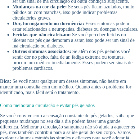
ser um sinal de má circulação ou outra condição subjacente.
Mudanças na cor da pele:
Se seus pés ficam azulados, muito
pálidos ou com manchas, isso pode indicar problemas
circulatórios graves.
Dor, formigamento ou dormência:
Esses sintomas podem
estar relacionados a neuropatias, diabetes ou doenças vasculares.
Feridas que não cicatrizam:
Se você perceber feridas ou
úlceras nos pés que demoram a sarar, isso pode ser um sinal de
má circulação ou diabetes.
Outros sintomas associados:
Se além dos pés gelados você
sentir dor no peito, falta de ar, fadiga extrema ou tonturas,
procure um médico imediatamente. Esses podem ser sinais de
problemas cardíacos.
Dica:
Se você notar qualquer um desses sintomas, não hesite em
marcar uma consulta com um médico. Quanto antes o problema for
identificado, mais fácil será o tratamento.
Como melhorar a circulação e evitar pés gelados
Se você convive com a sensação constante de pés gelados, saiba que
pequenas mudanças no seu dia a dia podem fazer uma grande
diferença. Melhorar a circulação sanguínea não só ajuda a aquecer os
pés, mas também contribui para a saúde geral do seu corpo. Vamos
explorar algumas estratégias simples e eficazes para você adotar já.