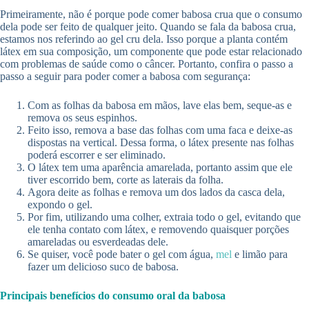
Primeiramente, não é porque pode comer babosa crua que o consumo
dela pode ser feito de qualquer jeito. Quando se fala da babosa crua,
estamos nos referindo ao gel cru dela. Isso porque a planta contém
látex em sua composição, um componente que pode estar relacionado
com problemas de saúde como o câncer. Portanto, confira o passo a
passo a seguir para poder comer a babosa com segurança:
Com as folhas da babosa em mãos, lave elas bem, seque-as e
remova os seus espinhos.
Feito isso, remova a base das folhas com uma faca e deixe-as
dispostas na vertical. Dessa forma, o látex presente nas folhas
poderá escorrer e ser eliminado.
O látex tem uma aparência amarelada, portanto assim que ele
tiver escorrido bem, corte as laterais da folha.
Agora deite as folhas e remova um dos lados da casca dela,
expondo o gel.
Por fim, utilizando uma colher, extraia todo o gel, evitando que
ele tenha contato com látex, e removendo quaisquer porções
amareladas ou esverdeadas dele.
Se quiser, você pode bater o gel com água,
mel
e limão para
fazer um delicioso suco de babosa.
Principais benefícios do consumo oral da babosa