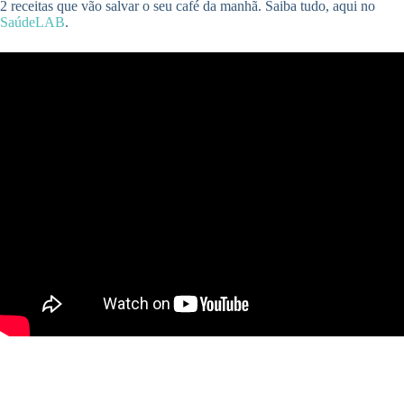
2 receitas que vão salvar o seu café da manhã. Saiba tudo, aqui no
SaúdeLAB
.