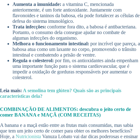
Aumenta a imunidade:
a vitamina C, mencionada
anteriormente, é um forte antioxidante. Juntamente com
flavonoides e taninos da babosa, ela pode fortalecer as células de
defesa do sistema imunológico.
Trata infecções:
conforme fora dito, a babosa é antibacteriana.
Portanto, o consumo dela consegue ajudar no combate de
algumas infecções do organismo.
Melhora o funcionamento intestinal:
por incrível que pareça, a
babosa atua como um laxante no corpo, promovendo o trânsito
intestinal e combatendo a prisão de ventre.
Regula o colesterol:
por fim, os antioxidantes ainda empenham
uma importante função para o sistema cardiovascular, que é
impedir a oxidação de gorduras responsáveis por aumentar o
colesterol.
Leia mais:
A semolina tem glúten? Quais são as principais
características dela?
COMBINAÇÃO DE ALIMENTOS: descubra o jeito certo de
comer BANANA e MAÇÃ (COM RECEITAS)
A banana e a maçã estão entre as frutas mais consumidas, mas sabia
que tem um jeito certo de comer para obter os melhores benefícios?
Hoje, a
Nutricionista
Vanuza Lobato vai dar dicas poderosas e ensinar