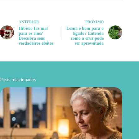
ANTERIOR
PRÓXIMO
Hibisco faz mal
Losna é bom para o
para os rins?
fígado? Entenda
Descubra seus
como a erva pode
verdadeiros efeitos
ser aproveitada
Posts relacionados