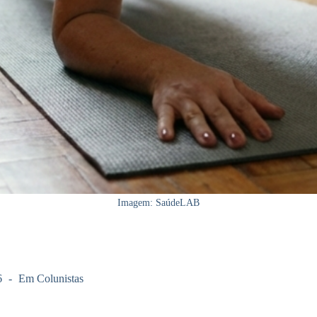
Imagem: SaúdeLAB
6
Em
Colunistas