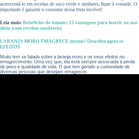
acrescentá-lo em receitas de suco verde e similares, fique à vontade. O
importante é garantir o consumo dessa fruta incrível!
Leia mais:
Benefícios do tomate: 15 vantagens para inserir na sua
dieta (com receitas saudáveis)
LARANJA MORO EMAGRECE mesmo? Descubra agora os
EFEITOS
Muito tem se falado sobre a laranja moro e os seus efeitos no
emagrecimento. Uma vez que, ela está sempre associada à perda
de peso e qualidade de vida. O que tem gerado a curiosidade de
diversas pessoas que desejam emagrecer.