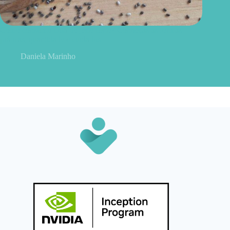
Como consumir chia do jeito certo? Conheças as formas
práticas, quantidade e cuidados
Daniela Marinho