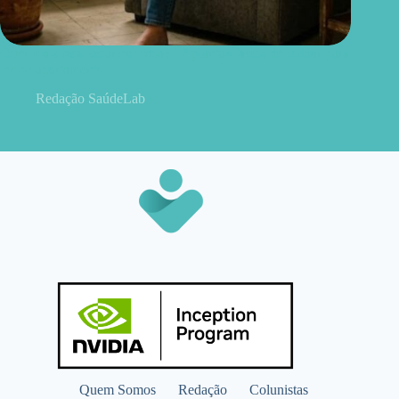
Quer mais bem-estar em casa? 12 plantas fáceis de cuidar para
ter no apartamento
Redação SaúdeLab
Quem Somos
Redação
Colunistas