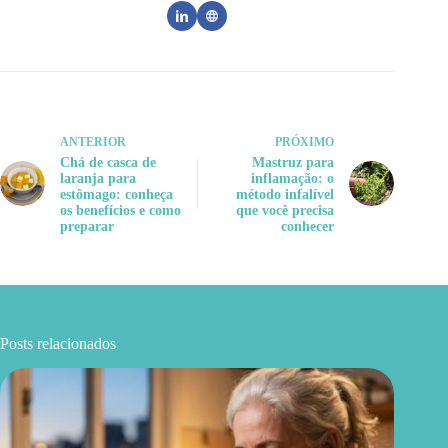
ANTERIOR
PRÓXIMO
Chá de casca de
Mastruz para
laranja para
inflamação: o
estômago: conheça
método infalível
os benefícios e como
que você precisa
preparar
conhecer
Posts relacionados