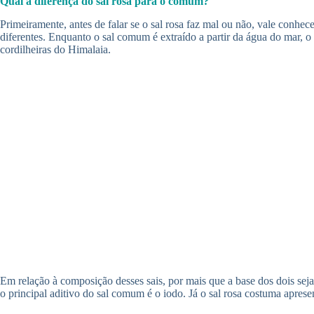
Qual a diferença do sal rosa para o comum?
Primeiramente, antes de falar se o sal rosa faz mal ou não, vale conh
diferentes. Enquanto o sal comum é extraído a partir da água do mar, o
cordilheiras do Himalaia.
Em relação à composição desses sais, por mais que a base dos dois seja
o principal aditivo do sal comum é o iodo. Já o sal rosa costuma apres