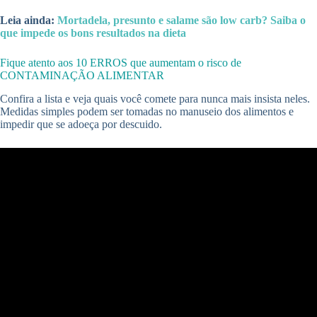
Leia ainda:
Mortadela, presunto e salame são low carb? Saiba o
que impede os bons resultados na dieta
Fique atento aos 10 ERROS que aumentam o risco de
CONTAMINAÇÃO ALIMENTAR
Confira a lista e veja quais você comete para nunca mais insista neles.
Medidas simples podem ser tomadas no manuseio dos alimentos e
impedir que se adoeça por descuido.