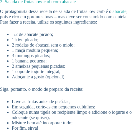
2. Salada de frutas low carb com abacate
O protagonista dessa receita de salada de frutas low carb é o
abacate
,
pois é rico em gorduras boas – mas deve ser consumido com cautela.
Para fazer a receita, utilize os seguintes ingredientes:
1/2 de abacate picado;
1 kiwi picado;
2 rodelas de abacaxi sem o miolo;
1 maçã madura pequena;
3 morangos picados;
1 banana pequena;
2 ameixas pequenas picadas;
1 copo de iogurte integral;
Adoçante a gosto (opcional)
Siga, portanto, o modo de preparo da receita:
Lave as frutas antes de picá-las;
Em seguida, corte-as em pequenos cubinhos;
Coloque numa tigela ou recipiente limpo e adicione o iogurte e o
adoçante (se quiser);
Misture bem até incorporar tudo;
Por fim, sirva!